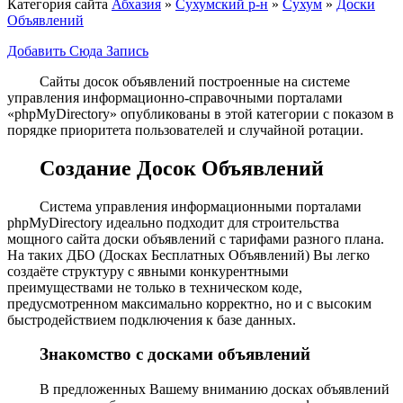
Категория сайта
Абхазия
»
Сухумский р-н
»
Сухум
»
Доски
Объявлений
Добавить Сюда Запись
Сайты досок объявлений построенные на системе
управления информационно-справочными порталами
«phpMyDirectory» опубликованы в этой категории с показом в
порядке приоритета пользователей и случайной ротации.
Создание Досок Объявлений
Система управления информационными порталами
phpMyDirectory идеально подходит для строительства
мощного сайта доски объявлений с тарифами разного плана.
На таких ДБО (Досках Бесплатных Объявлений) Вы легко
создаёте структуру с явными конкурентными
преимуществами не только в техническом коде,
предусмотренном максимально корректно, но и с высоким
быстродействием подключения к базе данных.
Знакомство с досками объявлений
В предложенных Вашему вниманию досках объявлений